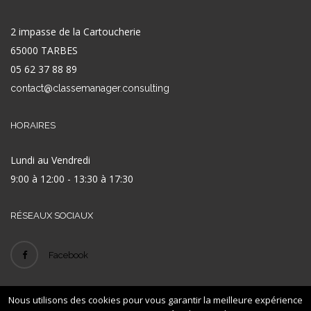
2 impasse de la Cartoucherie
65000 TARBES
05 62 37 88 89
contact@classemanager.consulting
HORAIRES
Lundi au Vendredi
9:00 à 12:00 - 13:30 à 17:30
RÉSEAUX SOCIAUX
Facebook
Nous utilisons des cookies pour vous garantir la meilleure expérience
© 2016
- ID
-
-
Classe Manager
LEXAN
Mentions légales
Plan de site