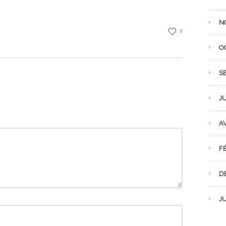
N
0
O
S
JU
AV
F
D
JU