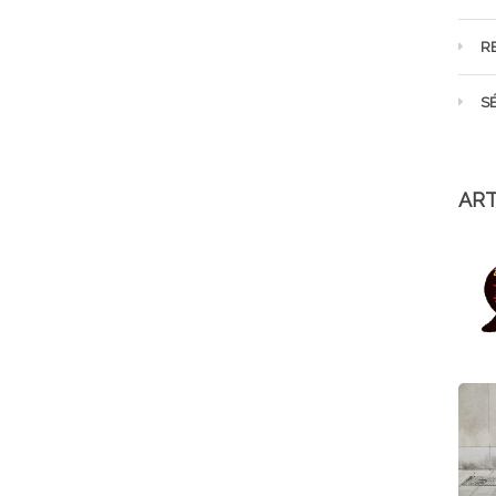
R
S
ART