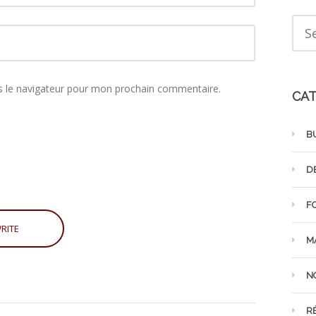
s le navigateur pour mon prochain commentaire.
CAT
B
D
F
M
N
R