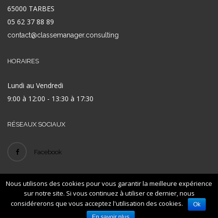
65000 TARBES
05 62 37 88 89
contact@classemanager.consulting
HORAIRES
Lundi au Vendredi
9:00 à 12:00 - 13:30 à 17:30
RÉSEAUX SOCIAUX
Facebook
Nous utilisons des cookies pour vous garantir la meilleure expérience
© 2016
- ID
-
-
Classe Manager
LEXAN
Mentions légales
Plan de site
sur notre site. Si vous continuez à utiliser ce dernier, nous
considérerons que vous acceptez l'utilisation des cookies.
Ok
En savoir plus