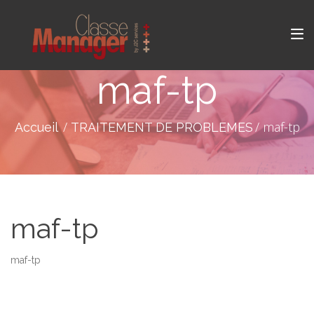
maf-tp
maf-tp
Accueil
TRAITEMENT DE PROBLEMES
maf-tp
maf-tp