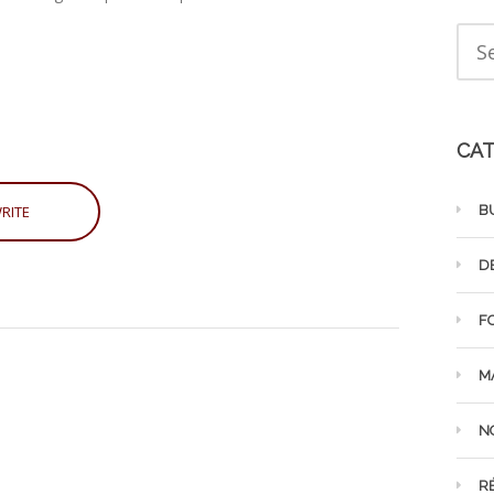
CAT
B
D
F
M
N
R