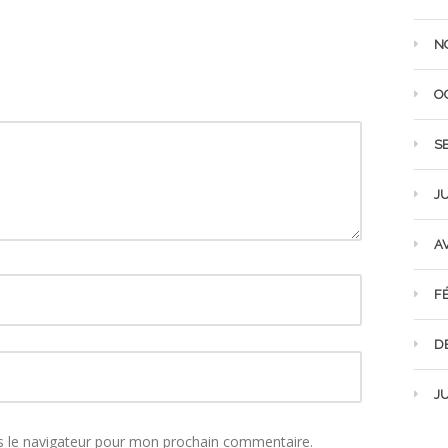
N
O
S
JU
AV
F
D
JU
s le navigateur pour mon prochain commentaire.