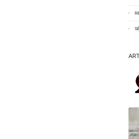
R
S
ART