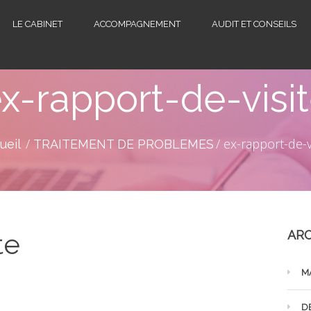
LE CABINET
ACCOMPAGNEMENT
AUDIT ET CONSEILS
x-rapport-de-visi
ex-rapport-de-v
ueil
TRAITEMENT DE PROBLEMES
te
ARC
M
D