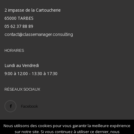
2 impasse de la Cartoucherie
65000 TARBES
05 62 37 88 89
contact@classemanager.consulting
HORAIRES
Lundi au Vendredi
9:00 à 12:00 - 13:30 à 17:30
RÉSEAUX SOCIAUX
Facebook
Nous utilisons des cookies pour vous garantir la meilleure expérience
© 2016
- ID
-
-
Classe Manager
LEXAN
Mentions légales
Plan de site
sur notre site. Si vous continuez à utiliser ce dernier, nous