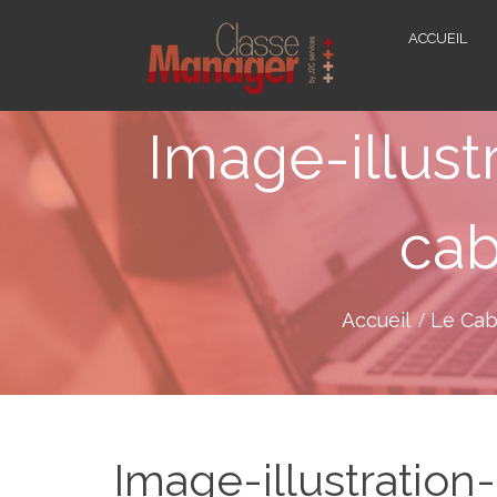
ACCUEIL
Image-illust
cab
Accueil
Le Cab
Image-illustration