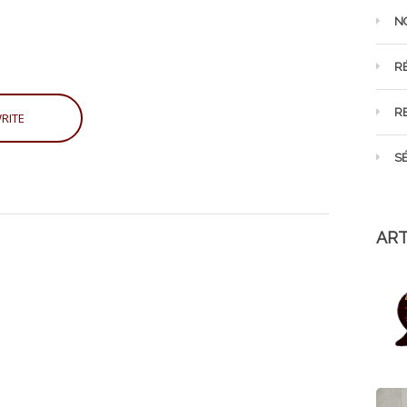
N
R
R
S
ART