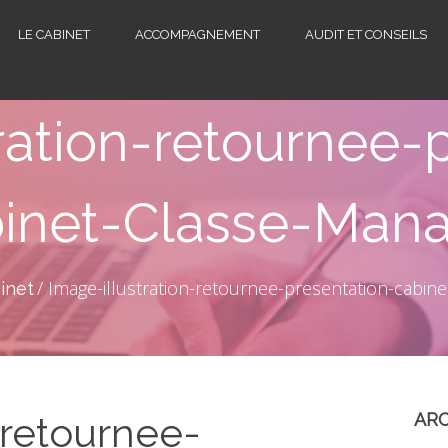
LE CABINET
ACCOMPAGNEMENT
AUDIT ET CONSEILS
ration-retournee-
inet-Classe-Man
Image-illustration-retournee-presentation-cabin
inet
-retournee-
ARC