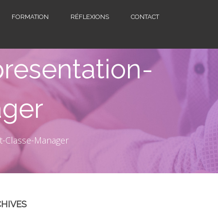
FORMATION
RÉFLEXIONS
CONTACT
presentation-
ager
et-Classe-Manager
HIVES