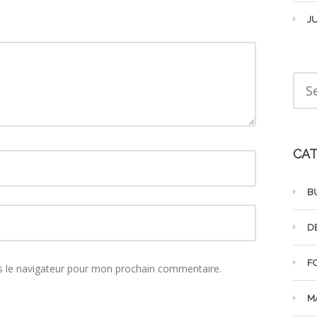
JU
CAT
B
D
F
s le navigateur pour mon prochain commentaire.
M