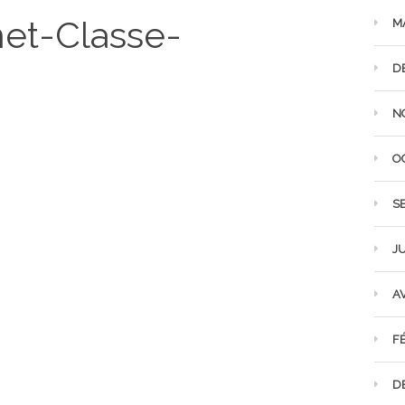
net-Classe-
M
D
N
O
S
JU
AV
F
D