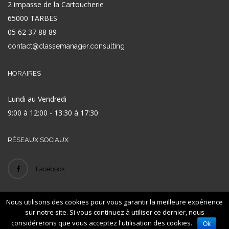
2 impasse de la Cartoucherie
65000 TARBES
05 62 37 88 89
contact@classemanager.consulting
HORAIRES
Lundi au Vendredi
9:00 à 12:00 - 13:30 à 17:30
RÉSEAUX SOCIAUX
Facebook
Nous utilisons des cookies pour vous garantir la meilleure expérience
© 2016
- ID
-
-
Classe Manager
LEXAN
Mentions légales
Plan de site
sur notre site. Si vous continuez à utiliser ce dernier, nous
considérerons que vous acceptez l'utilisation des cookies.
Ok