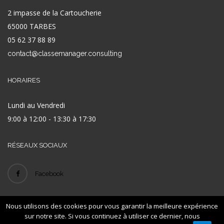
2 impasse de la Cartoucherie
65000 TARBES
05 62 37 88 89
contact@classemanager.consulting
HORAIRES
Lundi au Vendredi
9:00 à 12:00 - 13:30 à 17:30
RÉSEAUX SOCIAUX
Facebook
Nous utilisons des cookies pour vous garantir la meilleure expérience
© 2016
- ID
-
-
Classe Manager
LEXAN
Mentions légales
Plan de site
sur notre site. Si vous continuez à utiliser ce dernier, nous