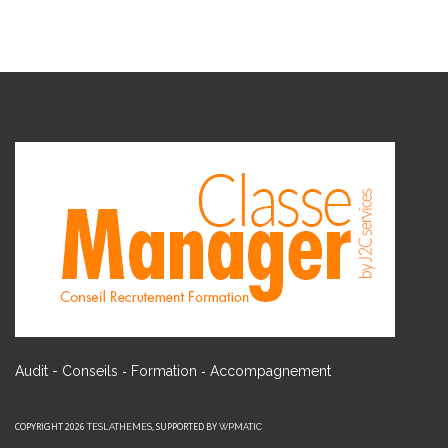
-
-
Audit - Conseils
Formation
Accompagnement
COPYRIGHT 2026
, SUPPORTED BY
TESLATHEMES
WPMATIC