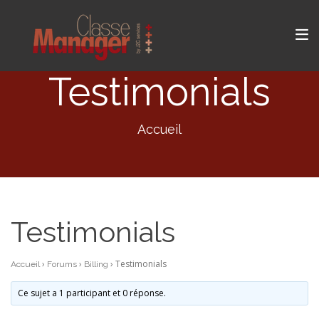
Testimonials
Accueil
Testimonials
›
›
›
Testimonials
Accueil
Forums
Billing
Ce sujet a 1 participant et 0 réponse.