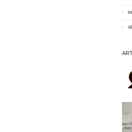
R
S
ART