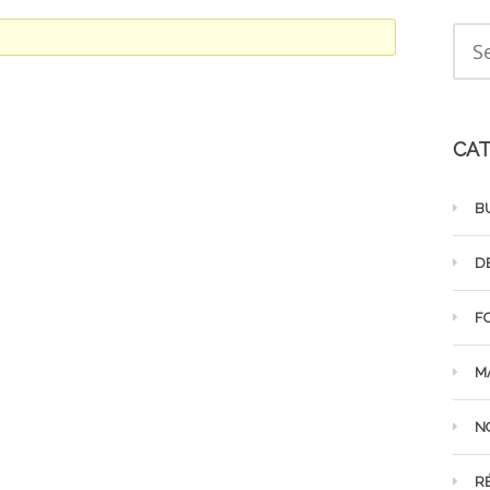
CAT
B
D
F
M
N
R