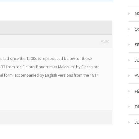
N
O
#180
S
used since the 1500s is reproduced below for those
JU
10.33 from “de Finibus Bonorum et Malorum” by Cicero are
inal form, accompanied by English versions from the 1914
AV
F
D
JU