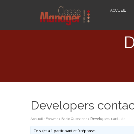
ACCUEIL
D
Developers contac
›
›
›
Developers contacts
Accueil
Forums
Basic Questions
Ce sujet a 1 participant et 0 réponse.