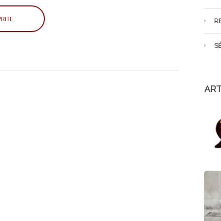
R
S
ART