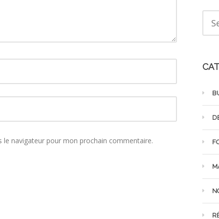
CAT
B
D
s le navigateur pour mon prochain commentaire.
F
M
N
R