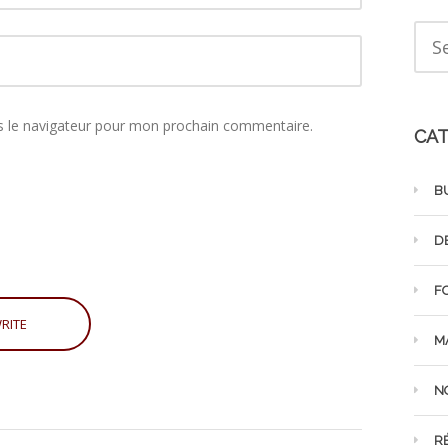
s le navigateur pour mon prochain commentaire.
CAT
B
D
F
M
N
R