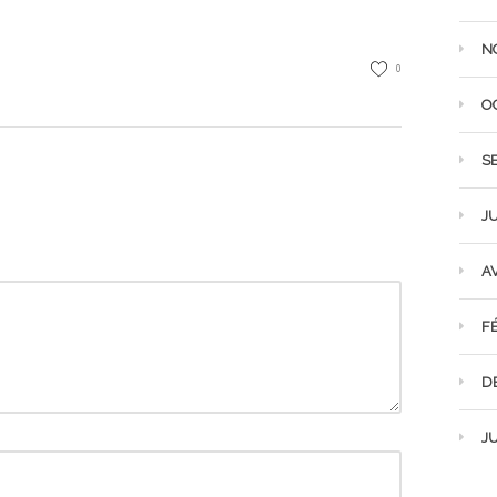
N
0
O
S
JU
AV
F
D
JU