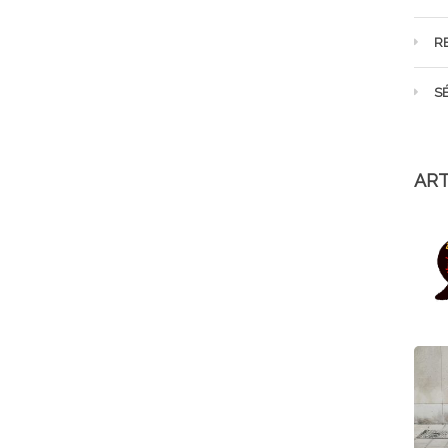
R
S
ART