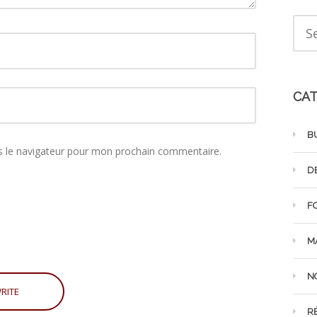
CAT
B
s le navigateur pour mon prochain commentaire.
D
F
M
N
R