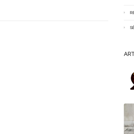
R
S
ART