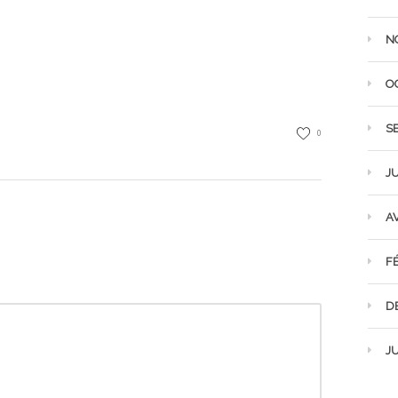
N
O
S
0
JU
AV
F
D
JU