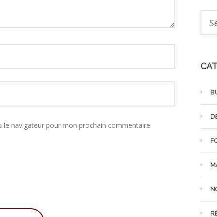
CAT
B
D
s le navigateur pour mon prochain commentaire.
F
M
N
R