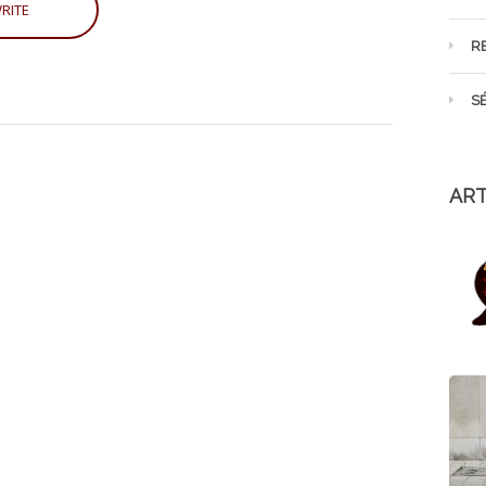
R
S
ART