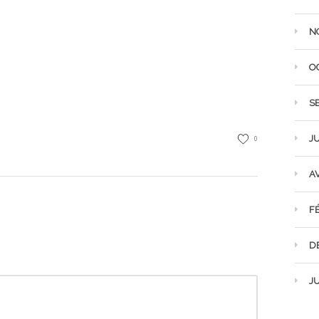
N
O
S
JU
0
AV
F
D
JU