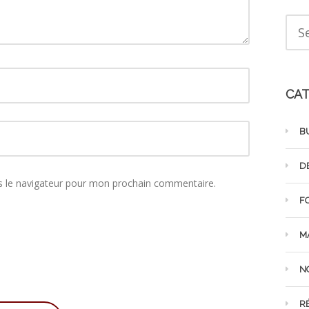
CAT
B
D
s le navigateur pour mon prochain commentaire.
F
M
N
R