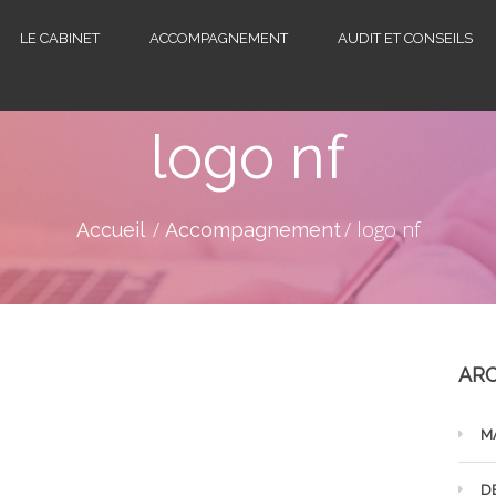
LE CABINET
ACCOMPAGNEMENT
AUDIT ET CONSEILS
logo nf
logo nf
Accueil
Accompagnement
ARC
M
D