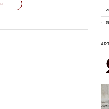
R
S
ART