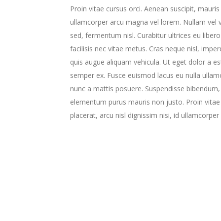
Proin vitae cursus orci. Aenean suscipit, mauris s
ullamcorper arcu magna vel lorem. Nullam vel va
sed, fermentum nisl. Curabitur ultrices eu libero
facilisis nec vitae metus. Cras neque nisl, impe
quis augue aliquam vehicula. Ut eget dolor a est
semper ex. Fusce euismod lacus eu nulla ullam
nunc a mattis posuere. Suspendisse bibendum, e
elementum purus mauris non justo. Proin vitae c
placerat, arcu nisl dignissim nisi, id ullamcorpe