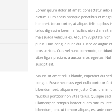
Lorem ipsum dolor sit amet, consectetur adipisc
dictum. Cum sociis natoque penatibus et magnis
hendrerit tortor tortor, at aliquet felis dapibus 
tellus dignissim lorem, a facilisis nibh diam sit
malesuada vehicula ex. Aliquam vulputate nibh a
purus. Duis congue nunc dui. Fusce ac augue er
eros ultrices. Cras vel nunc commodo, tincidunt
vitae ligula pretium, a auctor eros egestas. Nul
suscipit elit.
Mauris sit amet tellus blandit, imperdiet dui sed
congue. Fusce nec risus eget nulla porttitor faci
bibendum sed, aliquam vel justo. Cras id enim q
faucibus porttitor non vitae tellus. Quisque se
ullamcorper, tempus laoreet quam rutrum. Inte
bibendum, erat ut tempor aliquet, est ante con