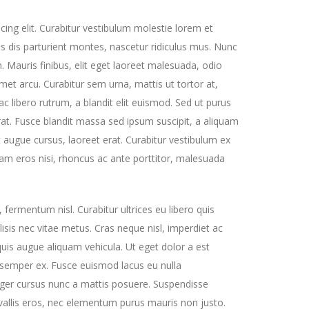
ing elit. Curabitur vestibulum molestie lorem et
 dis parturient montes, nascetur ridiculus mus. Nunc
in. Mauris finibus, elit eget laoreet malesuada, odio
 amet arcu. Curabitur sem urna, mattis ut tortor at,
c libero rutrum, a blandit elit euismod. Sed ut purus
at. Fusce blandit massa sed ipsum suscipit, a aliquam
 augue cursus, laoreet erat. Curabitur vestibulum ex
lam eros nisi, rhoncus ac ante porttitor, malesuada
, fermentum nisl. Curabitur ultrices eu libero quis
lisis nec vitae metus. Cras neque nisl, imperdiet ac
uis augue aliquam vehicula. Ut eget dolor a est
d semper ex. Fusce euismod lacus eu nulla
ger cursus nunc a mattis posuere. Suspendisse
vallis eros, nec elementum purus mauris non justo.