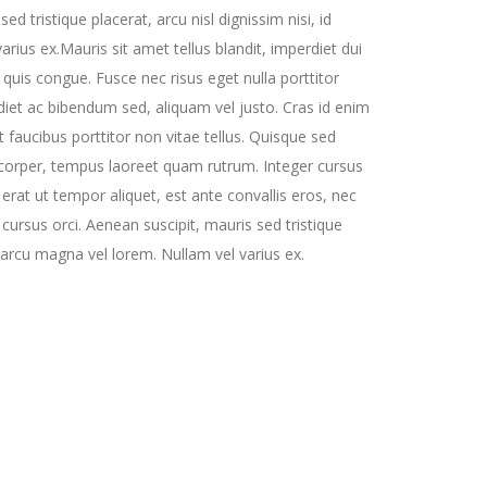
ed tristique placerat, arcu nisl dignissim nisi, id
rius ex.Mauris sit amet tellus blandit, imperdiet dui
 quis congue. Fusce nec risus eget nulla porttitor
rdiet ac bibendum sed, aliquam vel justo. Cras id enim
 faucibus porttitor non vitae tellus. Quisque sed
corper, tempus laoreet quam rutrum. Integer cursus
rat ut tempor aliquet, est ante convallis eros, nec
ursus orci. Aenean suscipit, mauris sed tristique
r arcu magna vel lorem. Nullam vel varius ex.