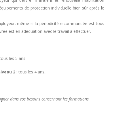
yeur qui délivre, maintient et renouvelle l’habilitation
 équipements de protection individuelle bien sûr après le
employeur, même si la périodicité recommandée est tous
livrée est en adéquation avec le travail à effectuer.
tous les 5 ans
niveau 2
: tous les 4 ans…
agner dans vos besoins concernant les formations