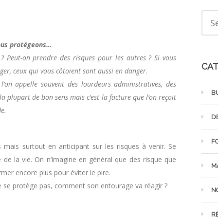
nous protégeons…
? Peut-on prendre des risques pour les autres ? Si vous
CAT
nger, ceux qui vous côtoient sont aussi en danger
.
l’on appelle souvent des lourdeurs administratives, des
B
la plupart de bon sens mais c’est la facture que l’on reçoit
de.
D
F
mais surtout en anticipant sur les risques à venir. Se
de la vie. On n’imagine en général que des risque que
M
rmer encore plus pour éviter le pire.
i ne se protège pas, comment son entourage va réagir ?
N
R