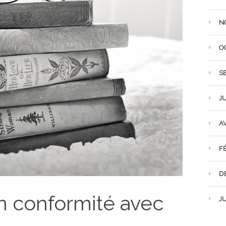
N
O
S
JU
AV
F
D
 conformité avec
JU