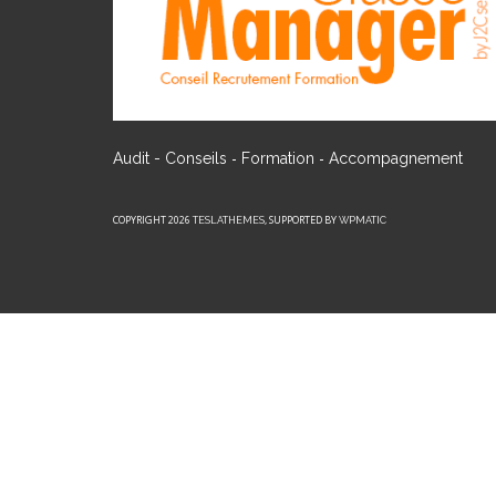
-
-
Audit - Conseils
Formation
Accompagnement
COPYRIGHT 2026
, SUPPORTED BY
TESLATHEMES
WPMATIC