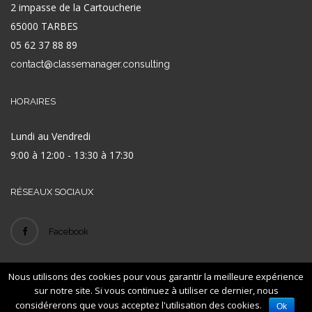
2 impasse de la Cartoucherie
65000 TARBES
05 62 37 88 89
contact@classemanager.consulting
HORAIRES
Lundi au Vendredi
9:00 à 12:00 - 13:30 à 17:30
RÉSEAUX SOCIAUX
Facebook
Nous utilisons des cookies pour vous garantir la meilleure expérience
© 2016
- ID
-
-
Classe Manager
LEXAN
Mentions légales
Plan de site
sur notre site. Si vous continuez à utiliser ce dernier, nous
considérerons que vous acceptez l'utilisation des cookies.
Ok