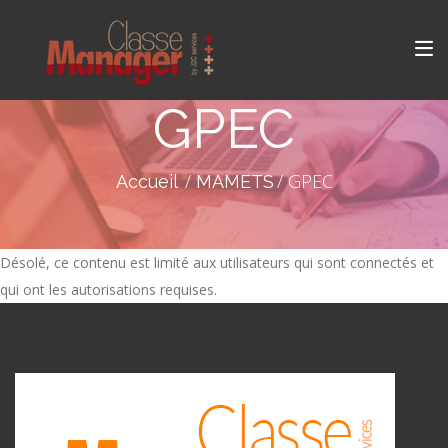
GPEC
GPEC
Accueil
MAMETS
Désolé, ce contenu est limité aux utilisateurs qui sont connectés et
qui ont les autorisations requises.